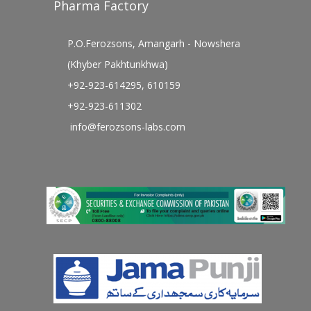
Pharma Factory
P.O.Ferozsons, Amangarh - Nowshera
(Khyber Pakhtunkhwa)
+92-923-614295, 610159
+92-923-611302
info@ferozsons-labs.com