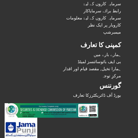
سرمایہ کاروں کے لیۓ
رابط برائے سرمایاکار
سرمایہ کاروں کے لیۓ معلومات
کاروبار پر ایک نظر
میمبرشپ
کمپنی کا تعارف
ہمارے بارے میں
بی ایف بائوسائنسز لمیٹڈ
ہمارا تخیل, مقصد قیام اور اقدار
مرکزِ توجہ
گورننس
بورڈ آف ڈائریکٹرزکا تعارف