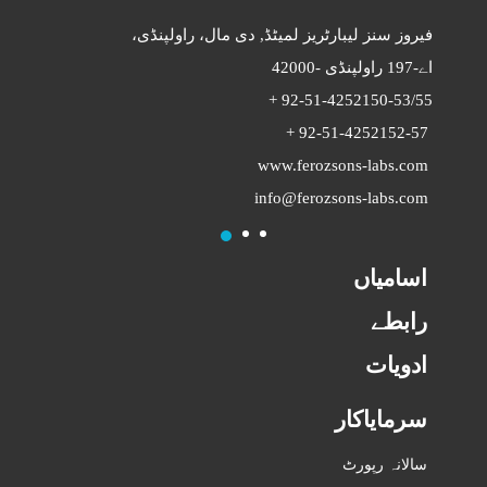
فیروز سنز لیبارٹریز لمیٹڈ,
دی مال، راولپنڈی،
راولپنڈی -42000
-197
اے
+
92-51-4252150-53/55
+
92-51-4252152-57
www.ferozsons-labs.com
info@ferozsons-labs.com
1
2
3
اسامیاں
رابطے
ادویات
سرمایاکار
سالانہ رپورٹ