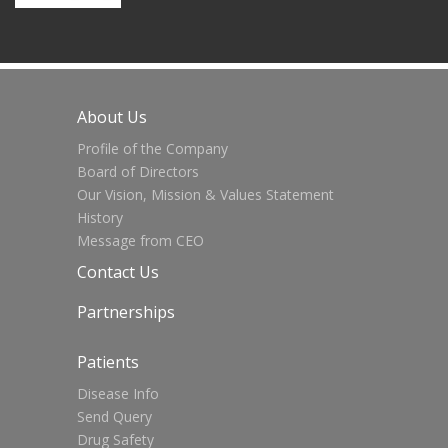
About Us
Profile of the Company
Board of Directors
Our Vision, Mission & Values Statement
History
Message from CEO
Contact Us
Partnerships
Patients
Disease Info
Send Query
Drug Safety