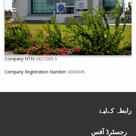
Company NTN:
0657289-5
Company Registration Number:
0000645
رابطہ کےلیۓ
رجسٹرڈ آفس