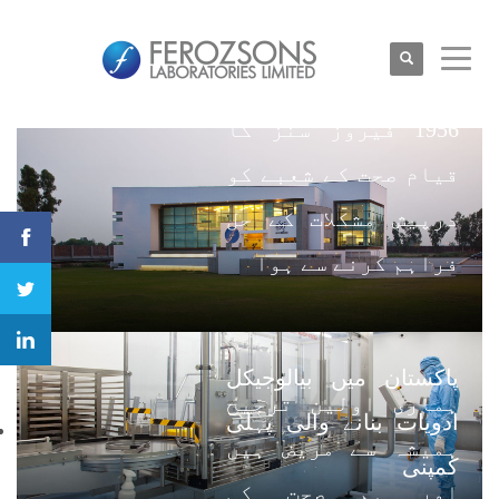
1956 فیروز سنز کا
قیام صحت کے شعبے کو
درپیش مشکلات کے حل
فراہم کرنے سے ہوا
پاکستان میں بیالوجیکل
ہماری اولین ترجیح
ادویات بنانے والی پہلی
ہمیشہ سے مریض ہیں
کمپنی
اور ہم صحت کی