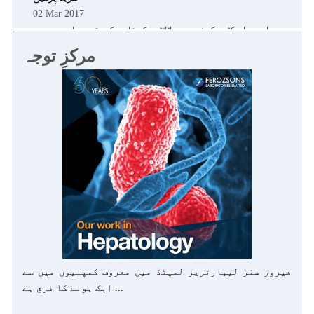
02 Mar 2017
سماجی پراجیکٹس کے ذریعے ہیپاٹائٹس کے خاتمے کی یقین دہانی
مرکزِ توجہ
›
‹
مزید پڑھیں
28 Feb 2017
فیروز سنز لیبارٹریز لمیٹڈ میں معروف کمپنیوں میں سے
ایک ہونے کا فرق ہے ...