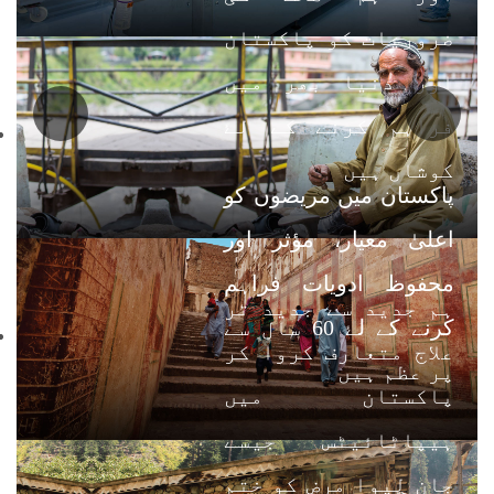
ضروریات کو پاکستان
اور دنیا بھر میں
فراہم کرنے کے لۓ
کوشاں ہیں
پاکستان میں مریضوں کو
اعلیٰ معیار، مؤثر اور
محفوظ ادویات فراہم
ہم جدید سے جدید تر
کرنے کے لۓ 60 سال سے
علاج متعارف کروا کر
پر عظم ہیں
پاکستان میں
ہیپاٹائیٹس جیسے
جان لیوا مرض کو ختم