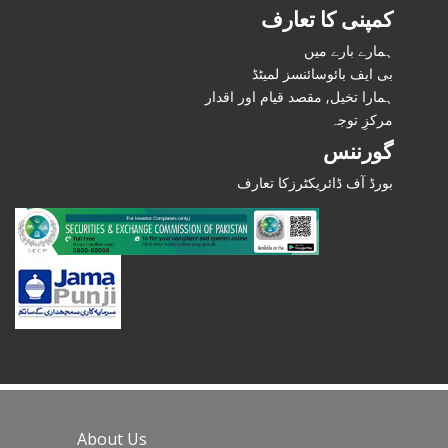
کمپنی کا تعارف
ہمارے بارے میں
بی ایف بائوسائنسز لمیٹڈ
ہمارا تخیل, مقصد قیام اور اقدار
مرکزِ توجہ
گورننس
بورڈ آف ڈائریکٹرزکا تعارف
About Us