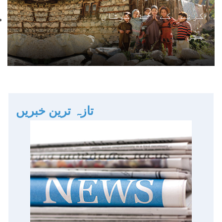
کرنے کے لۓ کوشاں
ہیں
تازہ ترین خبریں