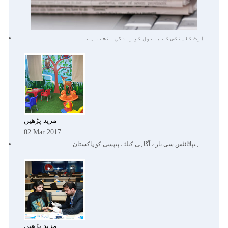
آرٹ کلینکس کے ماحول کو زندگی بخشتا ہے
مزید پڑھیں
02 Mar 2017
بارے آگاہی کیلئے پیپسی کو پاکستان...
ہیپاٹائٹس سی
مزید پڑھیں