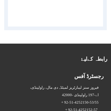
رابطہ کےلیۓ
رجسٹرڈ آفس
فیروز سنز لیبارٹریز لمیٹڈ,
دی مال، راولپنڈی،
راولپنڈی -42000
-197
اے
+
92-51-4252150-53/55
+
92-51-4252152-57