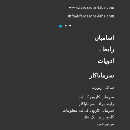
www.ferozsons-labs.com
info@ferozsons-labs.com
1
2
3
اسامیاں
رابطے
ادویات
سرمایاکار
سالانہ رپورٹ
سرمایہ کاروں کے لیۓ
رابط برائے سرمایاکار
سرمایہ کاروں کے لیۓ معلومات
کاروبار پر ایک نظر
میمبرشپ