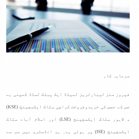
سرمایہ کار
فیروز سنز لیبارٹریز لمیٹڈ ایک پبلک لسٹڈ کمپنی ہے
جس کے حصص کی خریدوفروخت کراچی سٹاک ایکسچینج (KSE)
، لاہور سٹاک ایکسچینج (LSE) اور اسلام آباد سٹاک
ایکسچینج (ISE) پر ہوتی ہے۔ ہم انڈسٹری میں سب سے