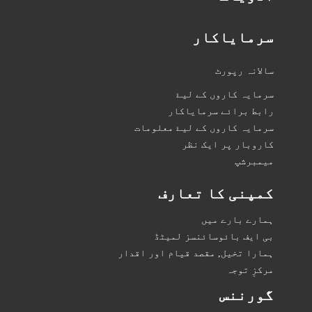
سرمایاکار
سالانہ رپورٹ
سرمایہ کاروں کے لیۓ
رابط برائے سرمایاکار
سرمایہ کاروں کے لیۓ معلومات
کاروبار پر ایک نظر
میمبرشپ
کمپنی کا تعارف
ہمارے بارے میں
بی ایف بائوسائنسز لمیٹڈ
ہمارا تخیل, مقصد قیام اور اقدار
مرکزِ توجہ
گورننس