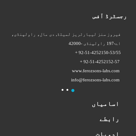
رجسٹرڈ آفس
فیروز سنز لیبارٹریز لمیٹڈ,
دی مال، راولپنڈی،
اے
-197
راولپنڈی -42000
+
92-51-4252150-53/55
+
92-51-4252152-57
www.ferozsons-labs.com
info@ferozsons-labs.com
3
2
1
اسامیاں
رابطے
ادویات