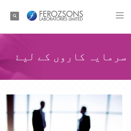
سرمایہ کاروں کے لیۓ